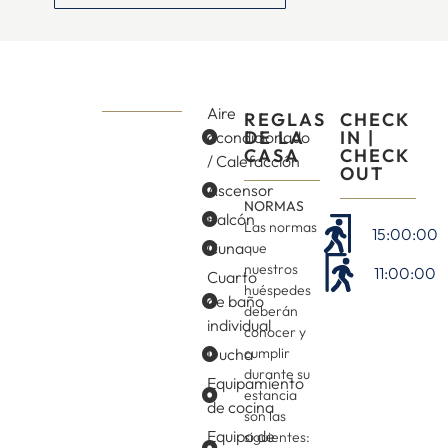
Aire
REGLAS
CHECK
DE LA
IN |
acondicionado
CASA
CHECK
/ Calefacción
OUT
Ascensor
NORMAS
Balcón
Las normas
15:00:00
Cuna
que
nuestros
11:00:00
Cuarto
huéspedes
de baño
deberán
individual
conocer y
Ducha
cumplir
durante su
Equipamiento
estancia
de cocina
son las
Equipo de
siguientes: