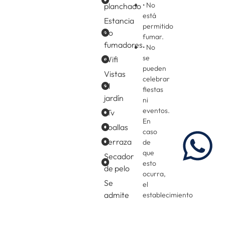
• No
planchado
está
Estancia
permitido
no
fumar.
fumadores
• No
se
Wifi
pueden
Vistas
celebrar
al
fiestas
jardín
ni
eventos.
Tv
En
Toallas
caso
Terraza
de
que
Secador
esto
de pelo
ocurra,
Se
el
admite
establecimiento
se
pago
reserva
con